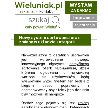
WYSTAW
ZA DARMO
reklama
/
kontakt
logowanie
Szukaj
rejestracja
Nowy system sortowania oraz
zmiany w układzie kategorii
Najważniejszym z ostatnich usprawnień
jest wprowadzenie nowego,
innowacyjnego algorytmu
domyślnego
sortowania
ofert:
najciekawsze
, dzięki
któremu ogłoszenia o największej
wartości dla użytkowników będą
wyświetlane wyżej. System ten będzie z
biegiem czasu poprawiany i
dopracowywany, aby efekty jego działania
były możliwie jak najlepsze.
Oprócz tego pojawiły się też
zmiany
estetyczne
w głównym menu, kategoriach