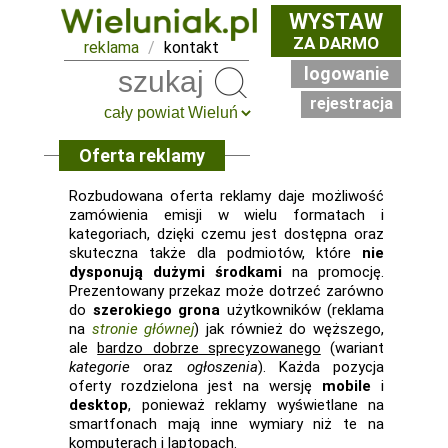
WYSTAW
ZA DARMO
reklama
/
kontakt
logowanie
Szukaj
rejestracja
Oferta reklamy
Rozbudowana oferta reklamy daje możliwość
zamówienia emisji w wielu formatach i
kategoriach, dzięki czemu jest dostępna oraz
skuteczna także dla podmiotów, które
nie
dysponują dużymi środkami
na promocję.
Prezentowany przekaz może dotrzeć zarówno
do
szerokiego grona
użytkowników (reklama
na
stronie głównej
) jak również do węższego,
ale
bardzo dobrze sprecyzowanego
(wariant
kategorie
oraz
ogłoszenia
). Każda pozycja
oferty rozdzielona jest na wersję
mobile
i
desktop
, ponieważ reklamy wyświetlane na
smartfonach mają inne wymiary niż te na
komputerach i laptopach.