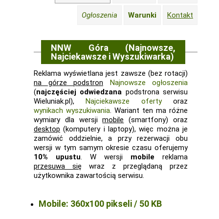
Ogłoszenia
Warunki
Kontakt
NNW Góra (Najnowsze,
Najciekawsze i Wyszukiwarka)
Reklama wyświetlana jest zawsze (bez rotacji)
na górze podstron
Najnowsze ogłoszenia
(
najczęściej odwiedzana
podstrona serwisu
Wieluniak.pl),
Najciekawsze oferty
oraz
wynikach wyszukiwania
. Wariant ten ma różne
wymiary dla wersji
mobile
(smartfony) oraz
desktop
(komputery i laptopy), więc można je
zamówić oddzielnie, a przy rezerwacji obu
wersji w tym samym okresie czasu oferujemy
10% upustu
. W wersji
mobile
reklama
przesuwa się
wraz z przeglądaną przez
użytkownika zawartością serwisu.
Mobile: 360x100 pikseli / 50 KB