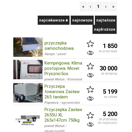
«
‹
1
›
»
najciekawsze
najnowsze
najtańsze
najdroższe
przyczepka
1 850
samochodowa
za przyczepę
Gaszyn
/
pawel
Kempingowa. Klima
30 000
postojowa. Mover.
Prysznic5os
za kemping
powiat Wieluń
/
Klonowiak
Przyczepa
5 199
towarowa Zasław
265 tandem
za sztukę
Popowice
/
agrowierzbie
Przyczepka Zasław
5 200
265SU XL
za przyczepę
265x147cm 750kg
do negocjacji
powiat Wieluń
/
Ideatechnik99