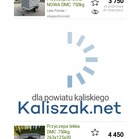
3 750
NOWA DMC 750kg
za przyczepę
do negocjacji
cała Polska
/
skupautsieradz
Przyczepa lekka
DMC 750kg
4 450
263x125x30