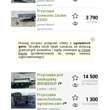
powiat Wieluń
/
agrowierzbie
Przyczepa
towarowa Zasław
3 790
235SU
za sztukę
powiat Wieluń
/
agrowierzbie
⊗
Poniżej możesz przejrzeć oferty z
sąsiednich
gmin
. Strzałka obok tytułu oznacza, że dotyczą
granicznych powiatów i będą otwierane
w nowej
karcie
(przekierowanie do innego serwisu
ogłoszeniowego).
Przyczepka pod
14 500
minikoparkę
za przyczepę
BRENDERUP
do negocjacji
Lututów
/
etta00
Przyczepka
1 300
samochodowa
ogrodowa sam
za przyczepę
Złoczew
/
magneto