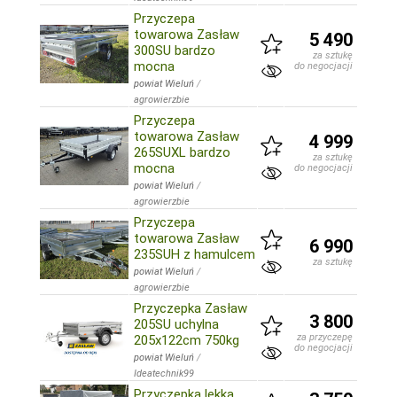
Przyczepa
towarowa Zasław
5 490
300SU bardzo
za sztukę
mocna
do negocjacji
powiat Wieluń
/
agrowierzbie
Przyczepa
towarowa Zasław
4 999
265SUXL bardzo
za sztukę
mocna
do negocjacji
powiat Wieluń
/
agrowierzbie
Przyczepa
towarowa Zasław
6 990
235SUH z hamulcem
za sztukę
powiat Wieluń
/
agrowierzbie
Przyczepka Zasław
3 800
205SU uchylna
za przyczepę
205x122cm 750kg
do negocjacji
powiat Wieluń
/
Ideatechnik99
Przyczepka lekka