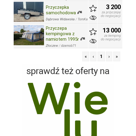
3 200
Przyczepka
samochodowa
za przyczepę
do negocjacji
Dąbrowa Widawska
/
TomKa
Przyczepa
13 000
kempingowa z
za kemping
namiotem 1995r
do negocjacji
Złoczew
/
dzamob71
«
‹
1
›
»