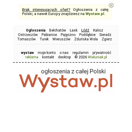
⊗
Brak interesujących ofert?
Ogłoszenia z całej
Polski, a nawet Europy znajdziesz na
Wystaw.pl
.
Ogłoszenia
Bełchatów
Łask
Łódź
Kalisz
Ostrzeszów
Pabianice
Pajęczno
Poddębice
Sieradz
Tomaszów
Turek
Wieruszów
Zduńska Wola
Zgierz
wystaw
moje konto
o nas
regulamin
prywatność
© 2026
reklama
kontakt
desktop
Wieluniak.pl