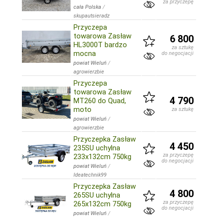
za przyczepę
cała Polska
/
skupautsieradz
Przyczepa
towarowa Zasław
6 800
HL3000T bardzo
za sztukę
mocna
do negocjacji
powiat Wieluń
/
agrowierzbie
Przyczepa
towarowa Zasław
4 790
MT260 do Quad,
moto
za sztukę
powiat Wieluń
/
agrowierzbie
Przyczepka Zasław
4 450
235SU uchylna
za przyczepę
233x132cm 750kg
do negocjacji
powiat Wieluń
/
Ideatechnik99
Przyczepka Zasław
4 800
265SU uchylna
za przyczepę
265x132cm 750kg
do negocjacji
powiat Wieluń
/