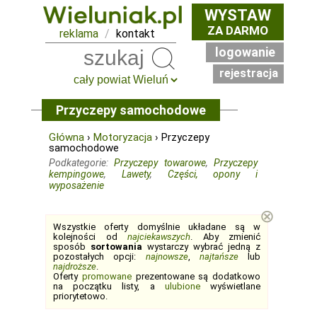
WYSTAW
ZA DARMO
reklama
/
kontakt
logowanie
Szukaj
rejestracja
Przyczepy samochodowe
Główna
›
Motoryzacja
› Przyczepy
samochodowe
Podkategorie:
Przyczepy towarowe
,
Przyczepy
kempingowe
,
Lawety
,
Części, opony i
wyposażenie
⊗
Wszystkie oferty domyślnie układane są w
kolejności od
najciekawszych
. Aby zmienić
sposób
sortowania
wystarczy wybrać jedną z
pozostałych opcji:
najnowsze
,
najtańsze
lub
najdroższe
.
Oferty
promowane
prezentowane są dodatkowo
na początku listy, a
ulubione
wyświetlane
priorytetowo.