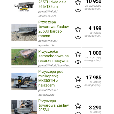
10 950
265TH dwie osie
za przyczepę
265x132cm
do negocjacji
powiat Wieluń
/
Ideatechnik99
Przyczepa
towarowa Zasław
4 199
265SU bardzo
za sztukę
mocna
do negocjacji
powiat Wieluń
/
agrowierzbie
Przyczepka
1 000
samochodowa na
za przyczepę
resorze masywna
do negocjacji
powiat Wieluń
/
konioland
Przyczepa pod
minikoparkę
17 985
MK350TH z
za sztukę
najazdem
do negocjacji
powiat Wieluń
/
agrowierzbie
Przyczepa
towarowa Zasław
3 290
205SU
za sztukę