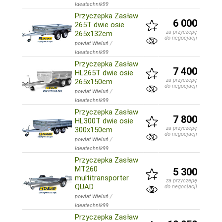
Ideatechnik99
Przyczepka Zasław
6 000
265T dwie osie
za przyczepę
265x132cm
do negocjacji
powiat Wieluń
/
Ideatechnik99
Przyczepka Zasław
7 400
HL265T dwie osie
za przyczepę
265x150cm
do negocjacji
powiat Wieluń
/
Ideatechnik99
Przyczepka Zasław
7 800
HL300T dwie osie
za przyczepę
300x150cm
do negocjacji
powiat Wieluń
/
Ideatechnik99
Przyczepka Zasław
MT260
5 300
multitransporter
za przyczepę
QUAD
do negocjacji
powiat Wieluń
/
Ideatechnik99
Przyczepka Zasław