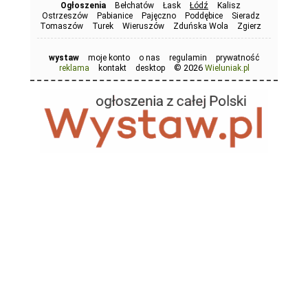
Ogłoszenia
Bełchatów
Łask
Łódź
Kalisz
Ostrzeszów
Pabianice
Pajęczno
Poddębice
Sieradz
Tomaszów
Turek
Wieruszów
Zduńska Wola
Zgierz
wystaw
moje konto
o nas
regulamin
prywatność
© 2026
reklama
kontakt
desktop
Wieluniak.pl