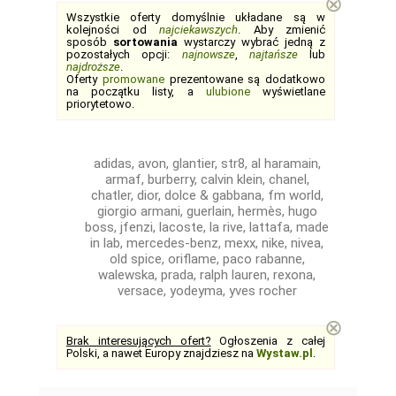
⊗
Wszystkie oferty domyślnie układane są w
kolejności od
najciekawszych
. Aby zmienić
sposób
sortowania
wystarczy wybrać jedną z
pozostałych opcji:
najnowsze
,
najtańsze
lub
najdroższe
.
Oferty
promowane
prezentowane są dodatkowo
na początku listy, a
ulubione
wyświetlane
priorytetowo.
adidas, avon, glantier, str8, al haramain,
armaf, burberry, calvin klein, chanel,
chatler, dior, dolce & gabbana, fm world,
giorgio armani, guerlain, hermès, hugo
boss, jfenzi, lacoste, la rive, lattafa, made
in lab, mercedes-benz, mexx, nike, nivea,
old spice, oriflame, paco rabanne,
walewska, prada, ralph lauren, rexona,
versace, yodeyma, yves rocher
⊗
Brak interesujących ofert?
Ogłoszenia z całej
Polski, a nawet Europy znajdziesz na
Wystaw.pl
.