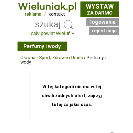
WYSTAW
ZA DARMO
reklama
/
kontakt
logowanie
Szukaj
rejestracja
Perfumy i wody
Główna
›
Sport, Zdrowie i Uroda
› Perfumy i
wody
W tej kategorii nie ma w tej
chwili żadnych ofert, zajrzyj
tutaj za jakiś czas.