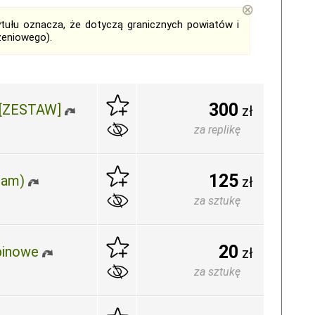
⊗
tytułu oznacza, że dotyczą granicznych powiatów i
zeniowego).
300
 [ZESTAW]
zł
za replikę
125
cam)
zł
za sztukę
20
binowe
zł
za sztukę