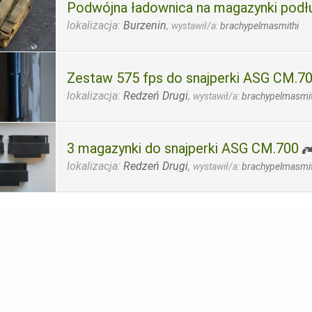
Podwójna ładownica na magazynki podł
lokalizacja:
Burzenin
,
wystawił/a:
brachypelmasmithi
Zestaw 575 fps do snajperki ASG CM.7
lokalizacja:
Redzeń Drugi
,
wystawił/a:
brachypelmasmit
3 magazynki do snajperki ASG CM.700
lokalizacja:
Redzeń Drugi
,
wystawił/a:
brachypelmasmit