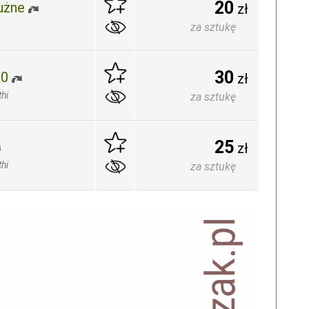
20
użne
zł
za sztukę
30
00
zł
hi
za sztukę
25
zł
hi
za sztukę