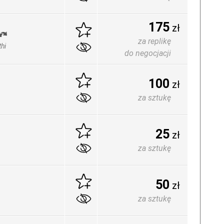
175
zł
za replikę
hi
do negocjacji
100
zł
za sztukę
25
zł
za sztukę
50
zł
za sztukę