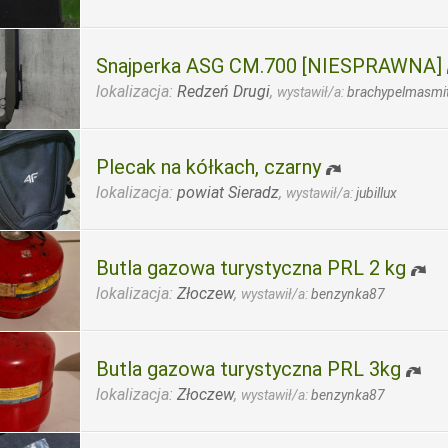
Snajperka ASG CM.700 [NIESPRAWNA]
lokalizacja:
Redzeń Drugi
,
wystawił/a:
brachypelmasmit
Plecak na kółkach, czarny
lokalizacja:
powiat Sieradz
,
wystawił/a:
jubillux
Butla gazowa turystyczna PRL 2 kg
lokalizacja:
Złoczew
,
wystawił/a:
benzynka87
Butla gazowa turystyczna PRL 3kg
lokalizacja:
Złoczew
,
wystawił/a:
benzynka87