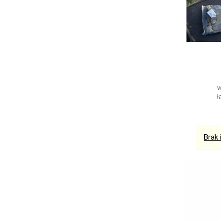
w
ł
Brak 