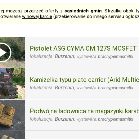
żej możesz przejrzeć oferty z
sąsiednich gmin
. Strzałka obok 
 otwierane
w nowej karcie
(przekierowanie do innego serwisu ogłos
Pistolet ASG CYMA CM.127S MOSFET
lokalizacja:
Burzenin
,
wystawił/a:
brachypelmasmithi
Kamizelka typu plate carrier (Arid Multi
lokalizacja:
Burzenin
,
wystawił/a:
brachypelmasmithi
Podwójna ładownica na magazynki kara
lokalizacja:
Burzenin
,
wystawił/a:
brachypelmasmithi