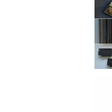
Serwis RTV, AGD, elektronika i inne
Sport, turystyka i rekreacja
Sprzątanie i oczyszczanie
Tekstylia, kosmetyka i fryzjerstwo
Ubezpieczenia
Zdrowie i medycyna
Zwierzęta, rolnictwo i środowisko
Pozostałe