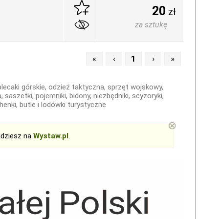
20
zł
za sztukę
«
‹
1
›
»
g, plecaki górskie, odzież taktyczna, sprzęt wojskowy,
, saszetki, pojemniki, bidony, niezbędniki, scyzoryki,
henki, butle i lodówki turystyczne
⊗
jdziesz na
Wystaw.pl
.