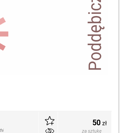
50
zł
hi
za sztukę