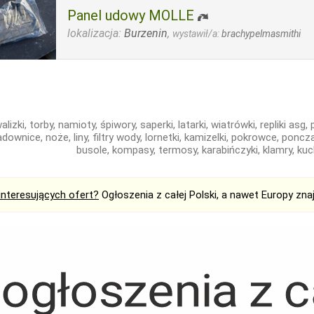
Panel udowy MOLLE
lokalizacja:
Burzenin
,
wystawił/a:
brachypelmasmithi
alizki, torby, namioty, śpiwory, saperki, latarki, wiatrówki, repliki as
adownice, noże, liny, filtry wody, lornetki, kamizelki, pokrowce, poncza
busole, kompasy, termosy, karabińczyki, klamry, kuc
interesujących ofert?
Ogłoszenia z całej Polski, a nawet Europy zna