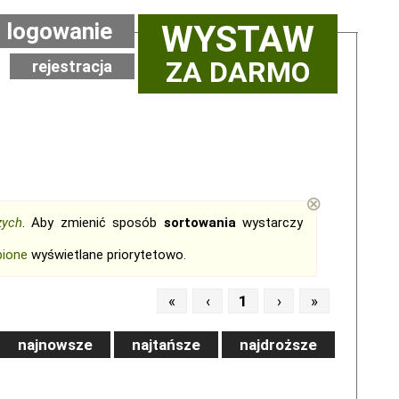
logowanie
WYSTAW
ZA DARMO
rejestracja
⊗
zych
. Aby zmienić sposób
sortowania
wystarczy
bione
wyświetlane priorytetowo.
«
‹
1
›
»
najnowsze
najtańsze
najdroższe