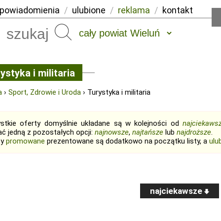
powiadomienia
/
ulubione
/
reklama
/
kontakt
Szukaj
ystyka i militaria
a
›
Sport, Zdrowie i Uroda
› Turystyka i militaria
stkie oferty domyślnie układane są w kolejności od
najciekaws
ć jedną z pozostałych opcji:
najnowsze
,
najtańsze
lub
najdroższe
.
ty
promowane
prezentowane są dodatkowo na początku listy, a
ulu
najciekawsze