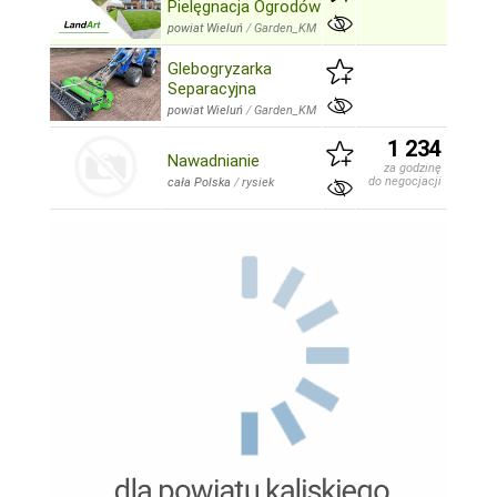
Pielęgnacja Ogrodów
powiat Wieluń
/
Garden_KM
Glebogryzarka
Separacyjna
powiat Wieluń
/
Garden_KM
1 234
Nawadnianie
za godzinę
do negocjacji
cała Polska
/
rysiek