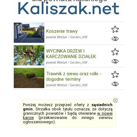
Koszenie trawy
powiat Wieluń
/
Garden_KM
WYCINKA DRZEW I
KARCZOWANIE DZIAŁEK
powiat Wieluń
/
Garden_KM
Trawnik z siewu oraz rolki -
dogodne terminy
powiat Wieluń
/
Garden_KM
⊗
Poniżej możesz przejrzeć oferty z
sąsiednich
gmin
. Strzałka obok tytułu oznacza, że dotyczą
granicznych powiatów i będą otwierane
w nowej
karcie
(przekierowanie do innego serwisu
ogłoszeniowego).