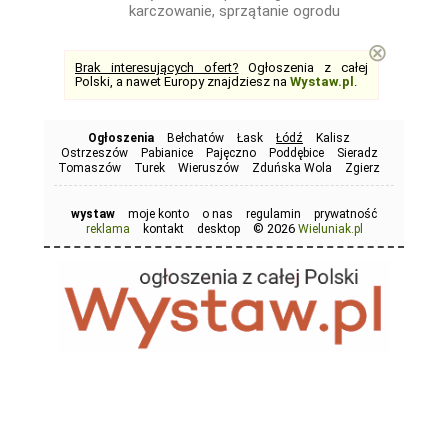
karczowanie, sprzątanie ogrodu
⊗
Brak interesujących ofert?
Ogłoszenia z całej
Polski, a nawet Europy znajdziesz na
Wystaw.pl
.
Ogłoszenia
Bełchatów
Łask
Łódź
Kalisz
Ostrzeszów
Pabianice
Pajęczno
Poddębice
Sieradz
Tomaszów
Turek
Wieruszów
Zduńska Wola
Zgierz
wystaw
moje konto
o nas
regulamin
prywatność
© 2026
reklama
kontakt
desktop
Wieluniak.pl