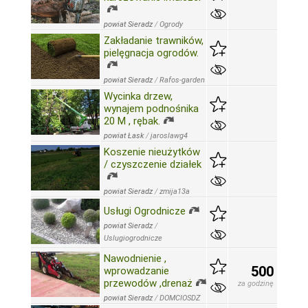
powiat Sieradz
/
Ogrody
Zakładanie trawników,
pielęgnacja ogrodów.
powiat Sieradz
/
Rafos-garden
Wycinka drzew,
wynajem podnośnika
20 M , rębak.
powiat Łask
/
jaroslawg4
Koszenie nieużytków
/ czyszczenie działek
powiat Sieradz
/
zmija13a
Usługi Ogrodnicze
powiat Sieradz
/
Uslugiogrodnicze
Nawodnienie ,
500
wprowadzanie
przewodów ,drenaż
za godzinę
powiat Sieradz
/
DOMCIOSDZ