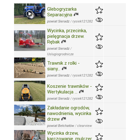
Glebogryzarka
Separacyjna
powiat Sieradz
/
rysiek121282
Wycinka, przecinka,
pielęgnacja drzew.
Rębak
powiat Sieradz
/
Uslugiogrodnicze
Trawnik z rolki -
siany…
powiat Sieradz
/
rysiek121282
Koszenie trawników -
Wertykulacja ...
powiat Sieradz
/
rysiek121282
Zakładanie ogrodów,
nawodnienia, wycinka
drzew
powiat Bełchatów
/
clearview
Wycinka drzew,
karczowanie .mulczer