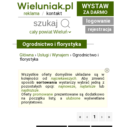
WYSTAW
ZA DARMO
reklama
/
kontakt
logowanie
Szukaj
rejestracja
Ogrodnictwo i florystyka
Główna
›
Usługi i Wynajem
› Ogrodnictwo i
florystyka
⊗
Wszystkie oferty domyślnie układane są w
kolejności od
najciekawszych
. Aby zmienić
sposób
sortowania
wystarczy wybrać jedną z
pozostałych opcji:
najnowsze
,
najtańsze
lub
najdroższe
.
Oferty
promowane
prezentowane są dodatkowo
na początku listy, a
ulubione
wyświetlane
priorytetowo.
«
‹
1
›
»