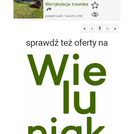
Wertykulacja trawnika
powiat Łask
/
Garden_KM
«
‹
1
›
»