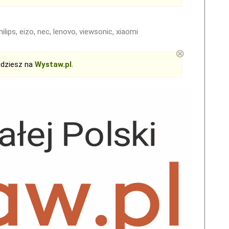
hilips, eizo, nec, lenovo, viewsonic, xiaomi
⊗
jdziesz na
Wystaw.pl
.