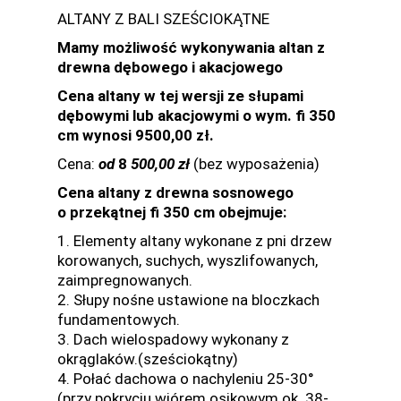
ALTANY Z BALI SZEŚCIOKĄTNE
Mamy możliwość wykonywania altan z
drewna dębowego i akacjowego
Cena altany w tej wersji ze słupami
dębowymi lub akacjowymi o wym. fi 350
cm wynosi 9500,00 zł.
Cena:
od
8
5
00,00 zł
(bez wyposażenia)
Cena altany z drewna sosnowego
o przekątnej fi 350 cm obejmuje:
1. Elementy altany wykonane z pni drzew
korowanych, suchych, wyszlifowanych,
zaimpregnowanych.
2. Słupy nośne ustawione na bloczkach
fundamentowych.
3. Dach wielospadowy wykonany z
okrąglaków.(sześciokątny)
4. Połać dachowa o nachyleniu 25-30°
(przy pokryciu wiórem osikowym ok. 38-