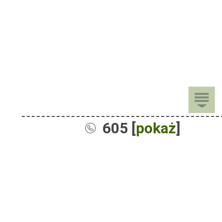
605 [
pokaż
]
Sprzedaż
Dla Dzieci
Dom i Ogród
Akcesoria ogrodowe