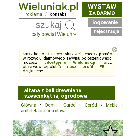
WYSTAW
ZA DARMO
reklama
/
kontakt
logowanie
Szukaj
rejestracja
⊗
Masz konto na Facebooku? Jeśli chcesz pomóc
w rozwoju
darmowego
serwisu ogłoszeniowego
możesz
udostępnić Wieluniak.pl
oraz
obserwować/polubić
nasz profil FB
-
dziękujemy!
altana z bali drewniana
sześciokątna, ogrodowa
Główna
›
Dom i Ogród
›
Ogród
›
Meble i
architektura ogrodowa