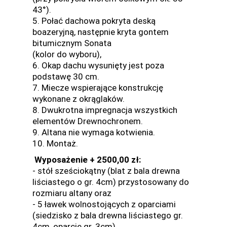
43°).
5. Połać dachowa pokryta deską
boazeryjną, następnie kryta gontem
bitumicznym Sonata
(kolor do wyboru),
6. Okap dachu wysunięty jest poza
podstawę 30 cm.
7. Miecze wspierające konstrukcję
wykonane z okrąglaków.
8. Dwukrotna impregnacja wszystkich
elementów Drewnochronem.
9. Altana nie wymaga kotwienia.
10. Montaż.
Wyposażenie + 2500,00 zł:
- stół sześciokątny (blat z bala drewna
liściastego o gr. 4cm) przystosowany do
rozmiaru altany oraz
- 5 ławek wolnostojących z oparciami
(siedzisko z bala drewna liściastego gr.
4cm, oparcie gr. 3cm).