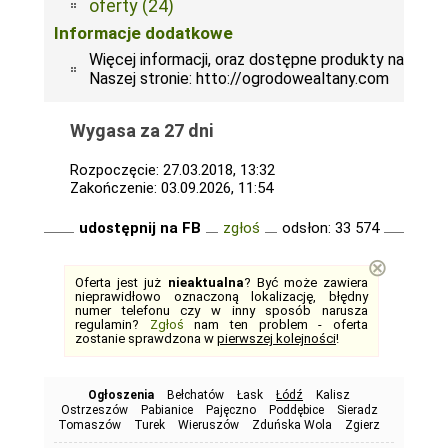
oferty (24)
Informacje dodatkowe
Więcej informacji, oraz dostępne produkty na
Naszej stronie: htto://ogrodowealtany.com
Wygasa za 27 dni
Rozpoczęcie: 27.03.2018, 13:32
Zakończenie: 03.09.2026, 11:54
udostępnij na FB
zgłoś
odsłon: 33 574
⊗
Oferta jest już
nieaktualna
? Być może zawiera
nieprawidłowo oznaczoną lokalizację, błędny
numer telefonu czy w inny sposób narusza
regulamin?
Zgłoś
nam ten problem - oferta
zostanie sprawdzona w
pierwszej kolejności
!
Ogłoszenia
Bełchatów
Łask
Łódź
Kalisz
Ostrzeszów
Pabianice
Pajęczno
Poddębice
Sieradz
Tomaszów
Turek
Wieruszów
Zduńska Wola
Zgierz