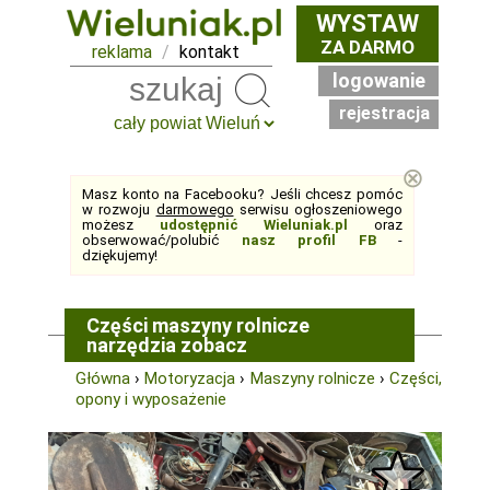
WYSTAW
ZA DARMO
reklama
/
kontakt
logowanie
Szukaj
rejestracja
⊗
Masz konto na Facebooku? Jeśli chcesz pomóc
w rozwoju
darmowego
serwisu ogłoszeniowego
możesz
udostępnić Wieluniak.pl
oraz
obserwować/polubić
nasz profil FB
-
dziękujemy!
Części maszyny rolnicze
narzędzia zobacz
Główna
›
Motoryzacja
›
Maszyny rolnicze
›
Części,
opony i wyposażenie