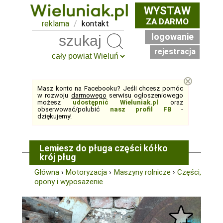
WYSTAW
ZA DARMO
reklama
/
kontakt
logowanie
Szukaj
rejestracja
⊗
Masz konto na Facebooku? Jeśli chcesz pomóc
w rozwoju
darmowego
serwisu ogłoszeniowego
możesz
udostępnić Wieluniak.pl
oraz
obserwować/polubić
nasz profil FB
-
dziękujemy!
Lemiesz do pługa części kółko
krój pług
Główna
›
Motoryzacja
›
Maszyny rolnicze
›
Części,
opony i wyposażenie