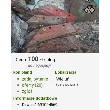
100
Cena:
zł / pług
do negocjacji
konioland
Lokalizacja
zadaj pytanie
Wieluń
(cały powiat)
oferty (20)
zgłoś
Informacje dodatkowe
Dzwonić 691094569