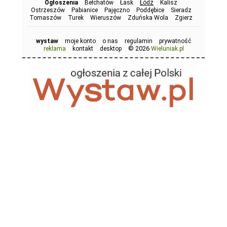
Ogłoszenia
Bełchatów
Łask
Łódź
Kalisz
Ostrzeszów
Pabianice
Pajęczno
Poddębice
Sieradz
Tomaszów
Turek
Wieruszów
Zduńska Wola
Zgierz
wystaw
moje konto
o nas
regulamin
prywatność
© 2026
reklama
kontakt
desktop
Wieluniak.pl