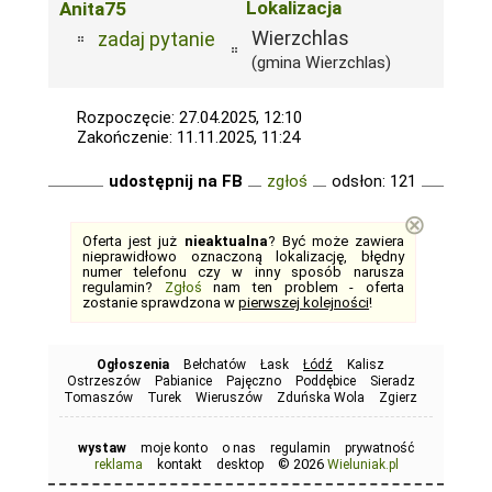
Lokalizacja
Anita75
Wierzchlas
zadaj pytanie
(gmina Wierzchlas)
Rozpoczęcie: 27.04.2025, 12:10
Zakończenie: 11.11.2025, 11:24
udostępnij na FB
zgłoś
odsłon: 121
⊗
Oferta jest już
nieaktualna
? Być może zawiera
nieprawidłowo oznaczoną lokalizację, błędny
numer telefonu czy w inny sposób narusza
regulamin?
Zgłoś
nam ten problem - oferta
zostanie sprawdzona w
pierwszej kolejności
!
Ogłoszenia
Bełchatów
Łask
Łódź
Kalisz
Ostrzeszów
Pabianice
Pajęczno
Poddębice
Sieradz
Tomaszów
Turek
Wieruszów
Zduńska Wola
Zgierz
wystaw
moje konto
o nas
regulamin
prywatność
© 2026
reklama
kontakt
desktop
Wieluniak.pl