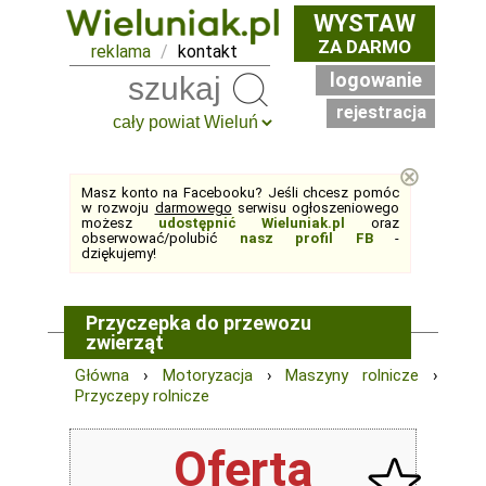
WYSTAW
ZA DARMO
reklama
/
kontakt
logowanie
Szukaj
rejestracja
⊗
Masz konto na Facebooku? Jeśli chcesz pomóc
w rozwoju
darmowego
serwisu ogłoszeniowego
możesz
udostępnić Wieluniak.pl
oraz
obserwować/polubić
nasz profil FB
-
dziękujemy!
Przyczepka do przewozu
zwierząt
Główna
›
Motoryzacja
›
Maszyny rolnicze
›
Przyczepy rolnicze
Oferta