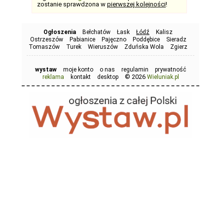
zostanie sprawdzona w
pierwszej kolejności
!
Ogłoszenia
Bełchatów
Łask
Łódź
Kalisz
Ostrzeszów
Pabianice
Pajęczno
Poddębice
Sieradz
Tomaszów
Turek
Wieruszów
Zduńska Wola
Zgierz
wystaw
moje konto
o nas
regulamin
prywatność
© 2026
reklama
kontakt
desktop
Wieluniak.pl