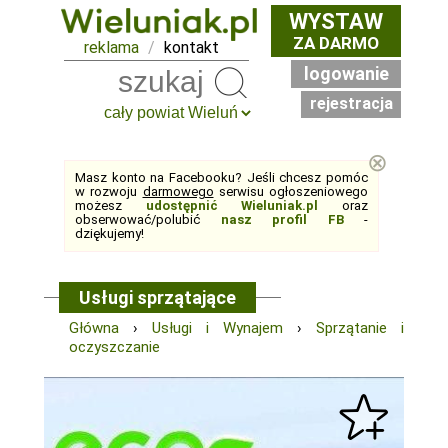
WYSTAW
ZA DARMO
reklama
/
kontakt
logowanie
Szukaj
rejestracja
⊗
Masz konto na Facebooku? Jeśli chcesz pomóc
w rozwoju
darmowego
serwisu ogłoszeniowego
możesz
udostępnić Wieluniak.pl
oraz
obserwować/polubić
nasz profil FB
-
dziękujemy!
Usługi sprzątające
Główna
›
Usługi i Wynajem
›
Sprzątanie i
oczyszczanie