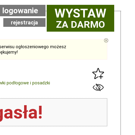
logowanie
WYSTAW
ZA DARMO
rejestracja
⊗
serwisu ogłoszeniowego możesz
iękujemy!
wki podłogowe i posadzki
asła!