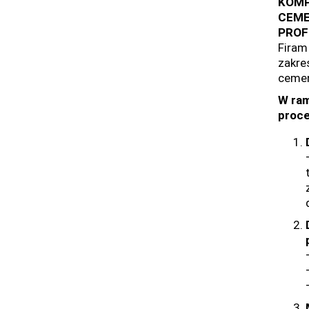
KOMP
CEME
PROF
Firam
zakre
ceme
W ram
proce