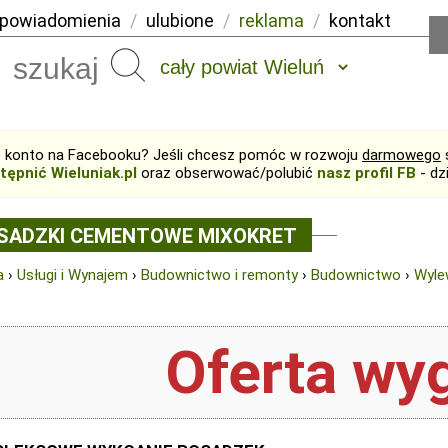
powiadomienia
/
ulubione
/
reklama
/
kontakt
Szukaj
 konto na Facebooku? Jeśli chcesz pomóc w rozwoju
darmowego
tępnić Wieluniak.pl
oraz obserwować/polubić
nasz profil FB
- dz
SADZKI CEMENTOWE MIXOKRET
a
›
Usługi i Wynajem
›
Budownictwo i remonty
›
Budownictwo
›
Wyle
Oferta wyg