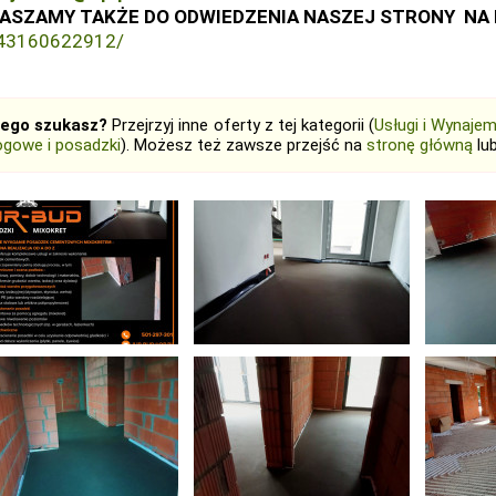
ASZAMY TAKŻE DO ODWIEDZENIA NASZEJ STRONY NA 
43160622912/
tego szukasz?
Przejrzyj inne oferty z tej kategorii (
Usługi i Wynaje
ogowe i posadzki
). Możesz też zawsze przejść na
stronę główną
lu