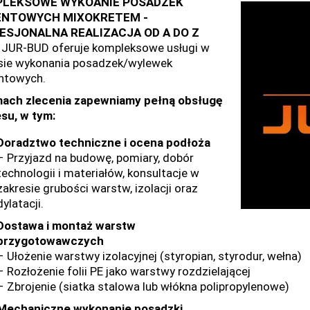
LEKSOWE WYKOANIE POSADZEK
NTOWYCH MIXOKRETEM -
ESJONALNA REALIZACJA OD A DO Z
 JUR-BUD oferuje kompleksowe usługi w
sie wykonania posadzek/wylewek
ntowych.
ach zlecenia zapewniamy pełną obsługę
su, w tym:
Doradztwo techniczne i ocena podłoża
– Przyjazd na budowę, pomiary, dobór
technologii i materiałów, konsultacje w
zakresie grubości warstw, izolacji oraz
dylatacji.
Dostawa i montaż warstw
przygotowawczych
– Ułożenie warstwy izolacyjnej (styropian, styrodur, wełna)
– Rozłożenie folii PE jako warstwy rozdzielającej
– Zbrojenie (siatka stalowa lub włókna polipropylenowe)
Mechaniczne wykonanie posadzki