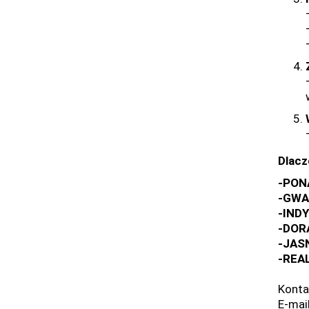
Dlac
-PON
-GWA
-IND
-DOR
-JAS
-REA
Konta
E-mai