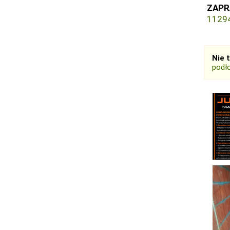
ZAPR
1129
Nie 
podł