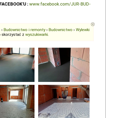
FACEBOOK'U :
www.facebook.com/JUR-BUD-
⊗
m
›
Budownictwo i remonty
›
Budownictwo
›
Wylewki
b skorzystać z
wyszukiwarki
.