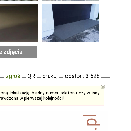
e zdjęcia
zgłoś
QR
drukuj
odsłon: 3 528
⊗
ną lokalizację, błędny numer telefonu czy w inny
sprawdzona w
pierwszej kolejności
!