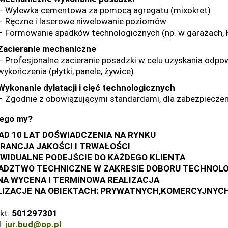
– Wylewka cementowa za pomocą agregatu (mixokret)
– Ręczne i laserowe niwelowanie poziomów
– Formowanie spadków technologicznych (np. w garażach, 
Zacieranie mechaniczne
– Profesjonalne zacieranie posadzki w celu uzyskania odpow
wykończenia (płytki, panele, żywice)
Wykonanie dylatacji i cięć technologicznych
– Zgodnie z obowiązującymi standardami, dla zabezpieczen
zego my?
AD 10 LAT DOŚWIADCZENIA NA RYNKU
RANCJA JAKOŚCI I TRWAŁOŚCI
YWIDUALNE PODEJŚCIE DO KAŻDEGO KLIENTA
ADZTWO TECHNICZNE W ZAKRESIE DOBORU TECHNOLO
NA WYCENA I TERMINOWA REALIZACJA
LIZACJE NA OBIEKTACH: PRYWATNYCH,KOMERCYJNYC
kt:
501297301
l:
jur.bud@op.pl