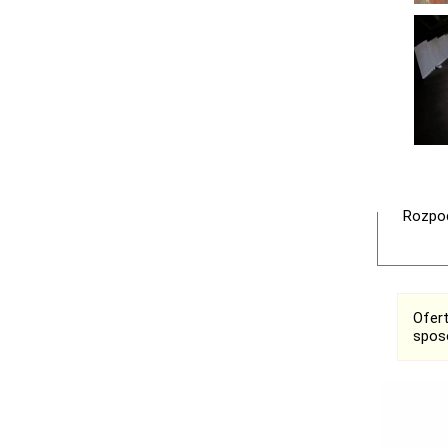
Rozpoc
Ofer
spos