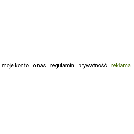
moje konto
o nas
regulamin
prywatność
reklama