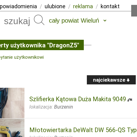
powiadomienia
/
ulubione
/
reklama
/
kontakt
Szukaj
rty użytkownika "DragonZ5"
pytanie użytkownikowi
najciekawsze
Szlifierka Kątowa Duża Makita 9049
lokalizacja:
Burzenin
Młotowiertarka DeWalt DW 566-QS Typ