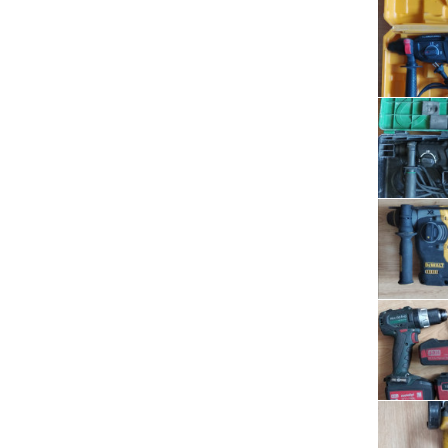
Serwis RTV, AGD, elektronika i inne
Sport, turystyka i rekreacja
Sprzątanie i oczyszczanie
Tekstylia, kosmetyka i fryzjerstwo
Ubezpieczenia
Zdrowie i medycyna
Zwierzęta, rolnictwo i środowisko
Pozostałe