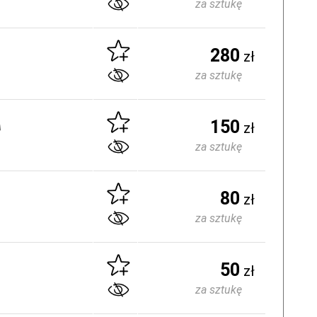
za sztukę
280
zł
za sztukę
150
zł
za sztukę
80
zł
za sztukę
50
zł
za sztukę