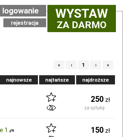
logowanie
WYSTAW
ZA DARMO
rejestracja
«
‹
1
›
»
najnowsze
najtańsze
najdroższe
250
zł
za sztukę
150
e 1
zł