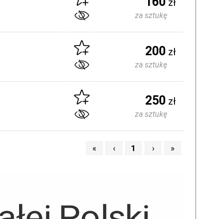
160
zł
za sztukę
200
zł
za sztukę
250
zł
za sztukę
«
‹
1
›
»