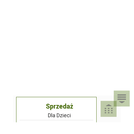
Sprzedaż
Dla Dzieci
Dom i Ogród
Akcesoria ogrodowe
Motoryzacja
Artykuły spożywcze