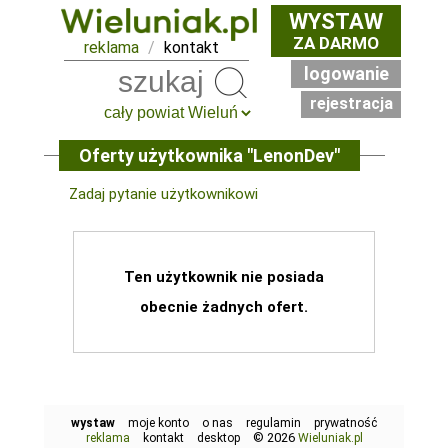
WYSTAW
ZA DARMO
reklama
/
kontakt
logowanie
Szukaj
rejestracja
Oferty użytkownika "LenonDev"
Zadaj pytanie użytkownikowi
Ten użytkownik nie posiada
obecnie żadnych ofert.
wystaw
moje konto
o nas
regulamin
prywatność
© 2026
reklama
kontakt
desktop
Wieluniak.pl